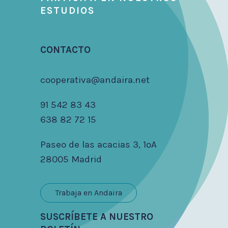
ESTUDIOS
CONTACTO
cooperativa@andaira.net
91 542 83 43
638 82 72 15
Paseo de las acacias 3, 1ºA
28005 Madrid
Trabaja en Andaira
SUSCRÍBETE A NUESTRO