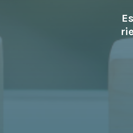
Es
ri