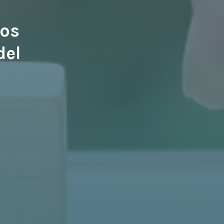
los
del