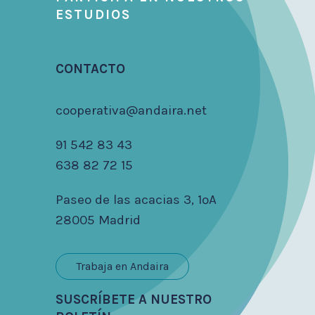
ESTUDIOS
CONTACTO
cooperativa@andaira.net
91 542 83 43
638 82 72 15
Paseo de las acacias 3, 1ºA
28005 Madrid
Trabaja en Andaira
SUSCRÍBETE A NUESTRO