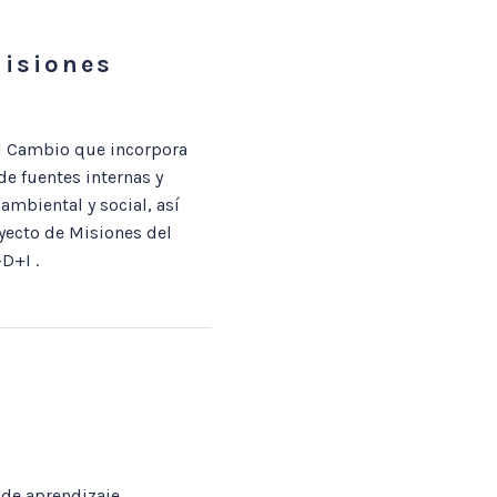
Misiones
el Cambio que incorpora
e fuentes internas y
ambiental y social, así
yecto de Misiones del
D+I .
 de aprendizaje