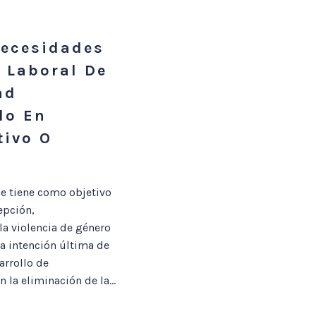
Necesidades
 Laboral De
ad
lo En
tivo O
e tiene como objetivo
epción,
la violencia de género
a intención última de
arrollo de
la eliminación de la...