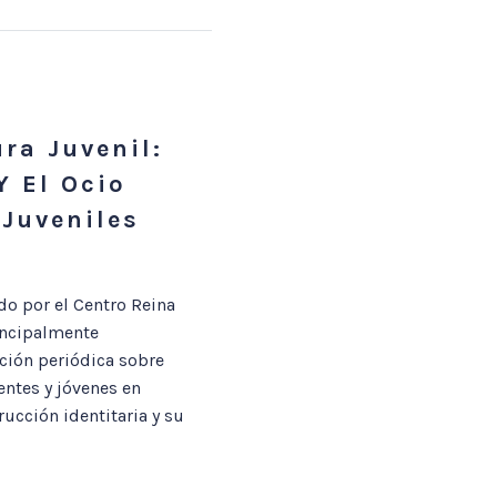
ra Juvenil:
Y El Ocio
 Juveniles
do por el Centro Reina
incipalmente
ación periódica sobre
entes y jóvenes en
rucción identitaria y su