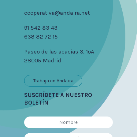
cooperativa@andaira.net
91 542 83 43
638 82 72 15
Paseo de las acacias 3, 1ºA
28005 Madrid
Trabaja en Andaira
SUSCRÍBETE A NUESTRO
BOLETÍN