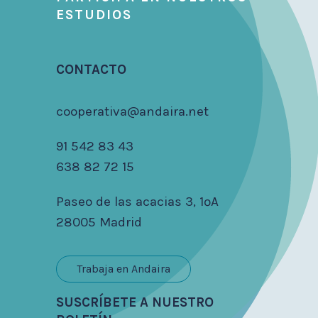
ESTUDIOS
CONTACTO
cooperativa@andaira.net
91 542 83 43
638 82 72 15
Paseo de las acacias 3, 1ºA
28005 Madrid
Trabaja en Andaira
SUSCRÍBETE A NUESTRO