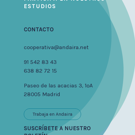
ESTUDIOS
CONTACTO
cooperativa@andaira.net
91 542 83 43
638 82 72 15
Paseo de las acacias 3, 1ºA
28005 Madrid
Trabaja en Andaira
SUSCRÍBETE A NUESTRO