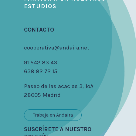
ESTUDIOS
CONTACTO
cooperativa@andaira.net
91 542 83 43
638 82 72 15
Paseo de las acacias 3, 1ºA
28005 Madrid
Trabaja en Andaira
SUSCRÍBETE A NUESTRO