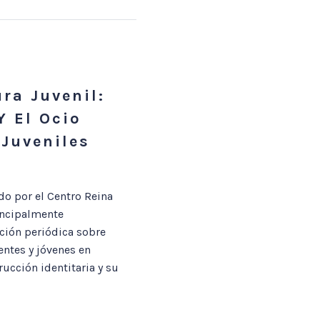
ra Juvenil:
Y El Ocio
 Juveniles
do por el Centro Reina
incipalmente
ación periódica sobre
entes y jóvenes en
rucción identitaria y su