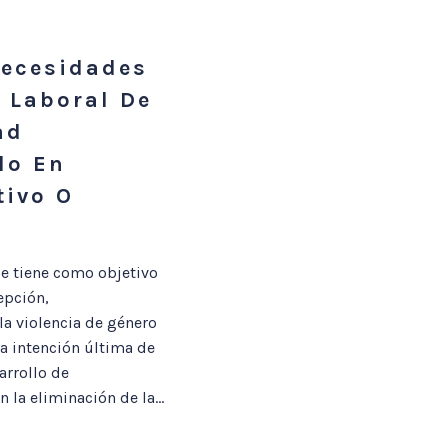
Necesidades
 Laboral De
ad
lo En
tivo O
e tiene como objetivo
epción,
la violencia de género
a intención última de
arrollo de
la eliminación de la...