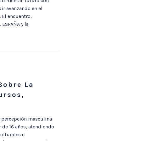
ud mental, futuro con
ir avanzando en el
 El encuentro,
 ESPAÑA y la
Sobre La
ursos,
a percepción masculina
r de 16 años, atendiendo
ulturales e