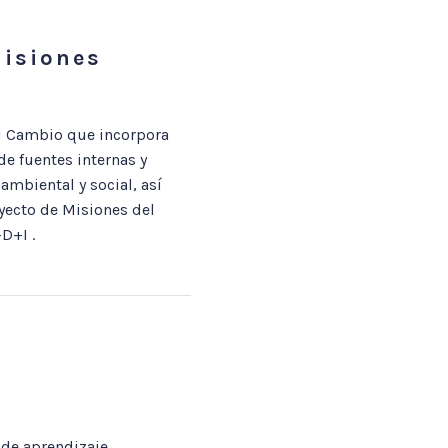
Misiones
el Cambio que incorpora
e fuentes internas y
ambiental y social, así
yecto de Misiones del
D+I .
 de aprendizaje