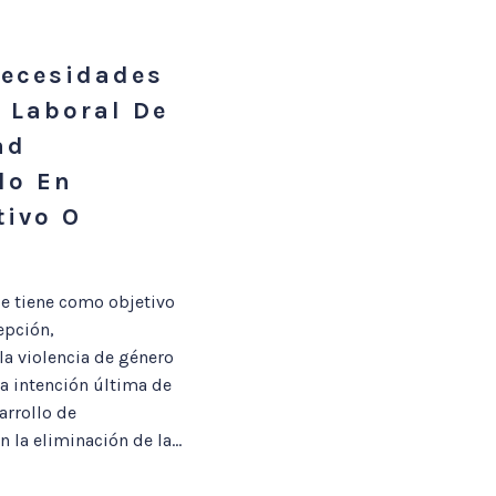
Necesidades
 Laboral De
ad
lo En
tivo O
e tiene como objetivo
epción,
la violencia de género
a intención última de
arrollo de
la eliminación de la...