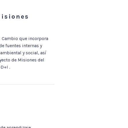
Misiones
el Cambio que incorpora
e fuentes internas y
ambiental y social, así
yecto de Misiones del
D+I .
 de aprendizaje