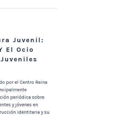
ra Juvenil:
Y El Ocio
 Juveniles
do por el Centro Reina
incipalmente
ación periódica sobre
entes y jóvenes en
rucción identitaria y su