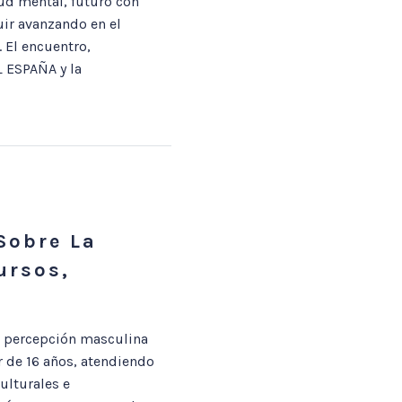
ud mental, futuro con
ir avanzando en el
 El encuentro,
 ESPAÑA y la
Sobre La
ursos,
a percepción masculina
r de 16 años, atendiendo
ulturales e