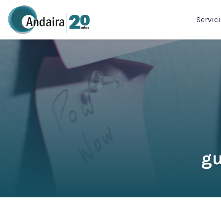
Servic
gu