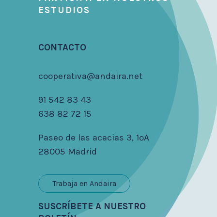
ESTUDIOS
CONTACTO
cooperativa@andaira.net
91 542 83 43
638 82 72 15
Paseo de las acacias 3, 1ºA
28005 Madrid
Trabaja en Andaira
SUSCRÍBETE A NUESTRO