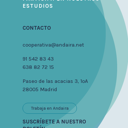
ESTUDIOS
CONTACTO
cooperativa@andaira.net
91 542 83 43
638 82 72 15
Paseo de las acacias 3, 1ºA
28005 Madrid
Trabaja en Andaira
SUSCRÍBETE A NUESTRO