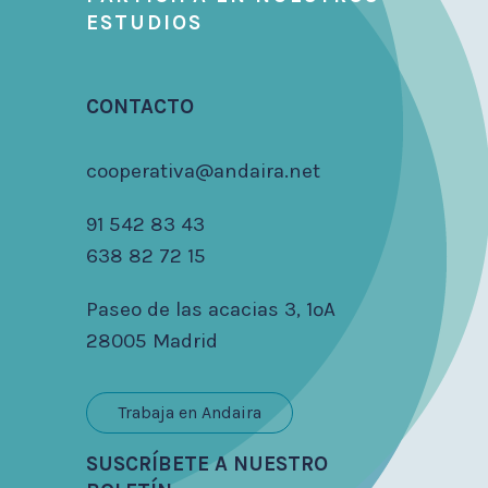
ESTUDIOS
CONTACTO
cooperativa@andaira.net
91 542 83 43
638 82 72 15
Paseo de las acacias 3, 1ºA
28005 Madrid
Trabaja en Andaira
SUSCRÍBETE A NUESTRO