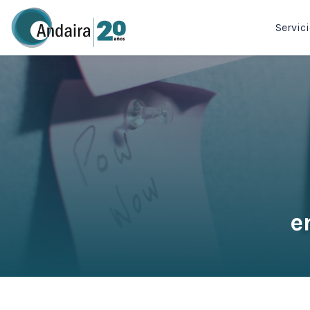
Servic
e