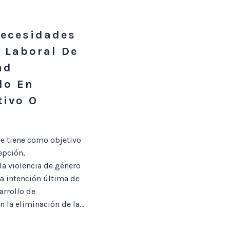
Necesidades
 Laboral De
ad
lo En
tivo O
e tiene como objetivo
epción,
la violencia de género
a intención última de
arrollo de
la eliminación de la...