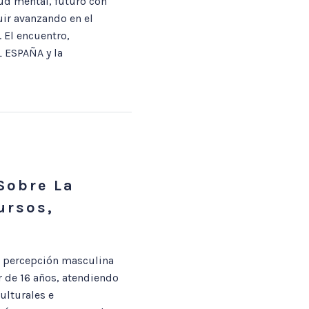
ud mental, futuro con
ir avanzando en el
 El encuentro,
 ESPAÑA y la
Sobre La
ursos,
a percepción masculina
r de 16 años, atendiendo
ulturales e