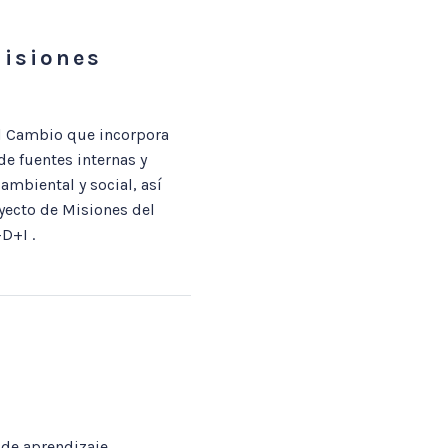
Misiones
el Cambio que incorpora
e fuentes internas y
ambiental y social, así
yecto de Misiones del
D+I .
 de aprendizaje