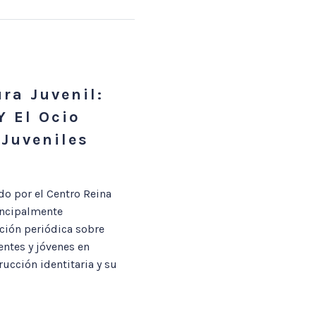
ra Juvenil:
Y El Ocio
 Juveniles
do por el Centro Reina
incipalmente
ación periódica sobre
entes y jóvenes en
rucción identitaria y su