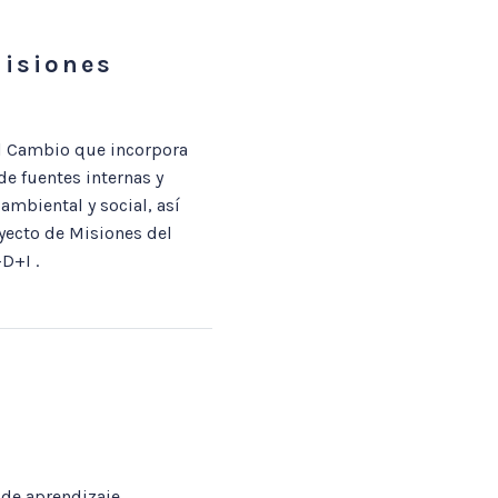
Misiones
el Cambio que incorpora
e fuentes internas y
ambiental y social, así
yecto de Misiones del
D+I .
 de aprendizaje