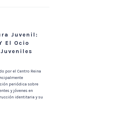
ra Juvenil:
Y El Ocio
 Juveniles
do por el Centro Reina
incipalmente
ación periódica sobre
entes y jóvenes en
rucción identitaria y su