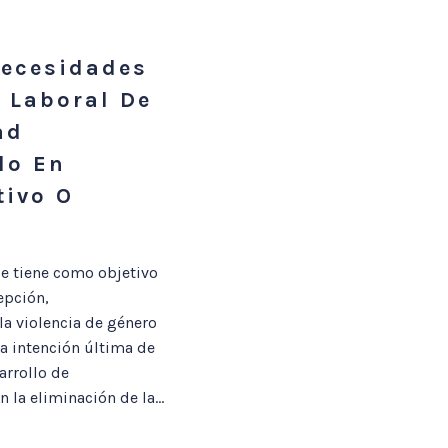
Necesidades
 Laboral De
ad
lo En
tivo O
e tiene como objetivo
epción,
la violencia de género
a intención última de
arrollo de
la eliminación de la...