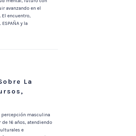
ud mental, futuro con
ir avanzando en el
 El encuentro,
 ESPAÑA y la
Sobre La
ursos,
a percepción masculina
r de 16 años, atendiendo
ulturales e