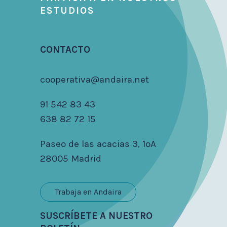
ESTUDIOS
CONTACTO
cooperativa@andaira.net
91 542 83 43
638 82 72 15
Paseo de las acacias 3, 1ºA
28005 Madrid
Trabaja en Andaira
SUSCRÍBETE A NUESTRO