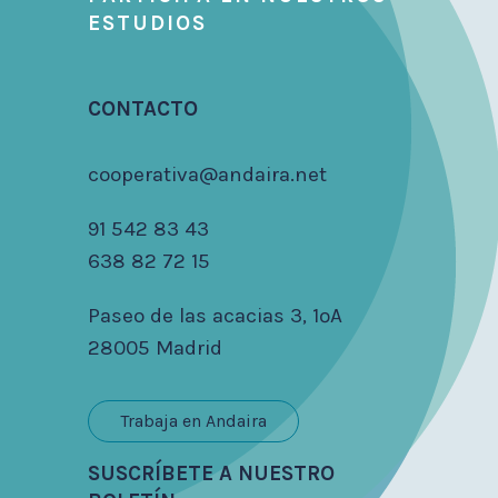
ESTUDIOS
CONTACTO
cooperativa@andaira.net
91 542 83 43
638 82 72 15
Paseo de las acacias 3, 1ºA
28005 Madrid
Trabaja en Andaira
SUSCRÍBETE A NUESTRO