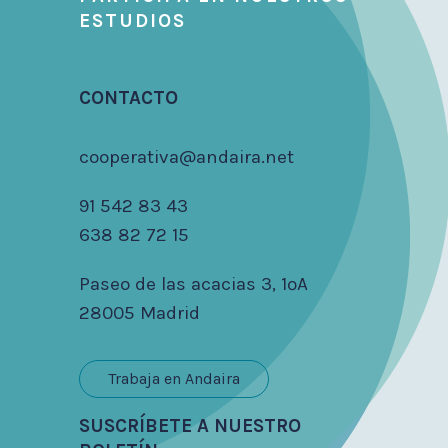
ESTUDIOS
CONTACTO
cooperativa@andaira.net
91 542 83 43
638 82 72 15
Paseo de las acacias 3, 1ºA
28005 Madrid
Trabaja en Andaira
SUSCRÍBETE A NUESTRO