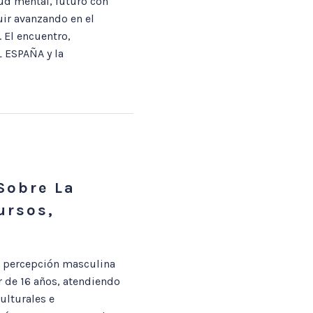
ud mental, futuro con
ir avanzando en el
 El encuentro,
 ESPAÑA y la
Sobre La
ursos,
a percepción masculina
r de 16 años, atendiendo
ulturales e