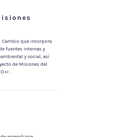
Misiones
el Cambio que incorpora
e fuentes internas y
ambiental y social, así
yecto de Misiones del
D+I .
 de aprendizaje