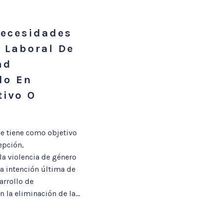
Necesidades
 Laboral De
ad
lo En
tivo O
e tiene como objetivo
epción,
la violencia de género
a intención última de
arrollo de
la eliminación de la...