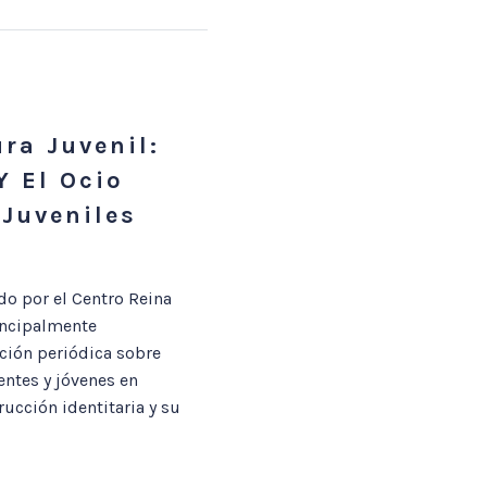
ra Juvenil:
Y El Ocio
 Juveniles
do por el Centro Reina
incipalmente
ación periódica sobre
entes y jóvenes en
rucción identitaria y su