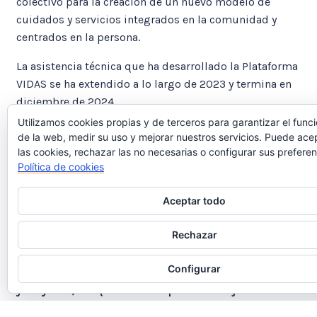
colectivo para la creación de un nuevo modelo de
cuidados y servicios integrados en la comunidad y
centrados en la persona.
La asistencia técnica que ha desarrollado la Plataforma
VIDAS se ha extendido a lo largo de 2023 y termina en
diciembre de 2024.
Utilizamos cookies propias y de terceros para garantizar el func
Plataforma VIDAS significa
Vías Innovadoras para la
de la web, medir su uso y mejorar nuestros servicios. Puede ace
Desinstitucionalización a través de los Aprendizajes
las cookies, rechazar las no necesarias o configurar sus preferen
en Sociedad
, nombre escogido a través de la
Política de cookies
participación de las personas participantes en este
ecosistema de innovación. Los motivos para elegir esta
Aceptar todo
palabra son varios. Por un lado, en este proceso de
Rechazar
innovación social se ha querido
poner las VIDAS en el
centro de la innovación
. Son las
personas con
Configurar
discapacidad, en situación de sinhogarismo, menores
y mayores, las que están empezando a ejercer su
derecho a decidir dónde, cómo y con quién vivir
. Y se