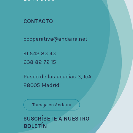
CONTACTO
cooperativa@andaira.net
91 542 83 43
638 82 72 15
Paseo de las acacias 3, 1ºA
28005 Madrid
Trabaja en Andaira
SUSCRÍBETE A NUESTRO
BOLETÍN