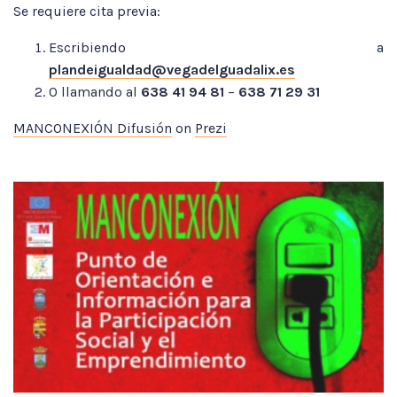
Se requiere cita previa:
Escribiendo a
plandeigualdad@vegadelguadalix.es
O llamando al
638 41 94 81
–
638 71 29 31
MANCONEXIÓN Difusión
on
Prezi