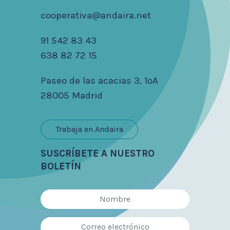
cooperativa@andaira.net
91 542 83 43
638 82 72 15
Paseo de las acacias 3, 1ºA
28005 Madrid
Trabaja en Andaira
SUSCRÍBETE A NUESTRO
BOLETÍN