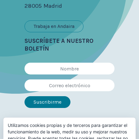
28005 Madrid
Trabaja en Andaira
SUSCRÍBETE A NUESTRO
BOLETÍN
Utilizamos cookies propias y de terceros para garantizar el
Síguenos en
funcionamiento de la web, medir su uso y mejorar nuestros
servicios. Puede aceptar todas las cookies, rechazar las no