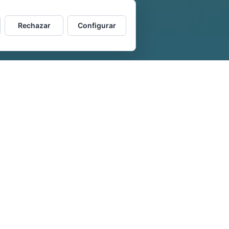
Rechazar
Configurar
 ha sido
conocer y
les de las y los nuevos
trándonos en el caso
tatividad y
to aconsejamos
es de vida y trabajo.
 desequilibrios