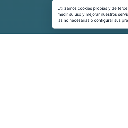
Utilizamos cookies propias y de terce
medir su uso y mejorar nuestros servi
las no necesarias o configurar sus pr
TIPO DE SERVICIO
Investigación social apl
ÁREA
Programas y Políticas p
CLIENTE
Ministerio de Trabajo