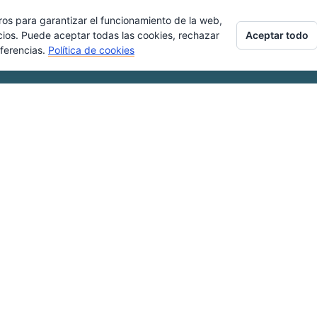
ros para garantizar el funcionamiento de la web,
Aceptar todo
cios. Puede aceptar todas las cookies, rechazar
eferencias.
Política de cookies
El objetivo principal de nuestra investigación
analizar las condiciones de vida y trabajo rea
icada
emigrantes españoles en Centro Europa, cen
de los Países Bajos por su especial represen
significatividad
. A partir de este conocimien
úblicas
propuestas destinadas a mejorar sus condicion
La investigación ha permitido
comprender los