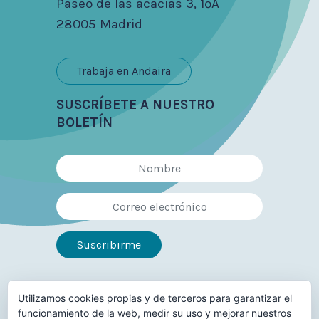
Paseo de las acacias 3, 1ºA
28005 Madrid
Trabaja en Andaira
SUSCRÍBETE A NUESTRO
BOLETÍN
Utilizamos cookies propias y de terceros para garantizar el
Síguenos en
funcionamiento de la web, medir su uso y mejorar nuestros