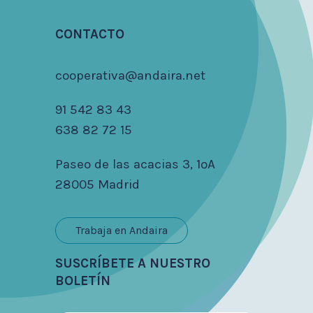
CONTACTO
cooperativa@andaira.net
91 542 83 43
638 82 72 15
Paseo de las acacias 3, 1ºA
28005 Madrid
Trabaja en Andaira
SUSCRÍBETE A NUESTRO
BOLETÍN