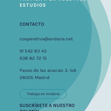
ESTUDIOS
CONTACTO
cooperativa@andaira.net
91 542 83 43
638 82 72 15
Paseo de las acacias 3, 1ºA
28005 Madrid
Trabaja en Andaira
SUSCRÍBETE A NUESTRO