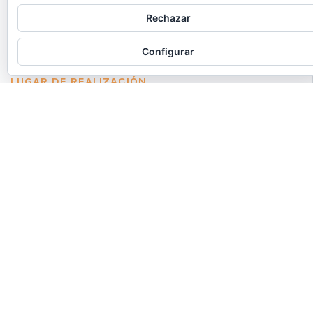
Rechazar
CLIENTE
Cruz Roja España
Configurar
LUGAR DE REALIZACIÓN
Ámbito estatal
FECHA Y DURACIÓN
Marzo 2024 9 meses
ENLACE A WEB EXTERNA
https://www2.cruzroja.es/pro...
CRECE
es un proyecto de Cruz Roja España de
innovación social centrado en abordar a través de
nuevos enfoques la compleja problemática de la
soledad no deseada.
Andaira está llevando a cabo un proceso de consultoría