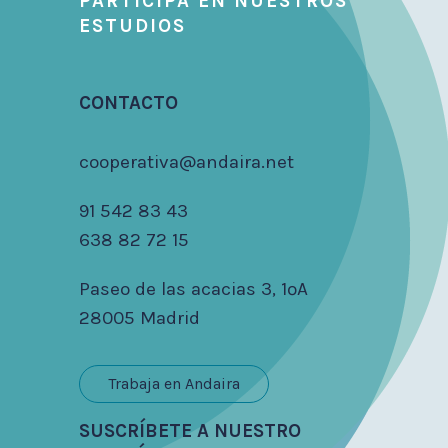
PARTICIPA EN NUESTROS
ESTUDIOS
CONTACTO
cooperativa@andaira.net
91 542 83 43
638 82 72 15
Paseo de las acacias 3, 1ºA
28005 Madrid
Trabaja en Andaira
SUSCRÍBETE A NUESTRO